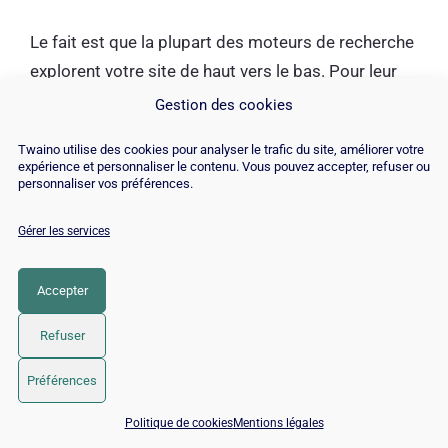
Le fait est que la plupart des moteurs de recherche
explorent votre site de haut vers le bas. Pour leur
faciliter la tâche, il est important de ne pas rendre
Gestion des cookies
les pages de votre site (fiches produits, pages de
Twaino utilise des cookies pour analyser le trafic du site, améliorer votre
catégorie, pages des articles de blog) accessible à
expérience et personnaliser le contenu. Vous pouvez accepter, refuser ou
personnaliser vos préférences.
plus de 2 à 3 clics de la page d’accueil.
Gérer les services
Les robots d’exploration de Google mettront
naturellement plus de temps et auront plus de
Accepter
difficultés à explorer une page située à 4 clics de la
page d’accueil qu’une page située à seulement 2
Refuser
clics.
Préférences
📅 Réserver 15 min avec un expert SEO / GEO
Politique de cookies
Mentions légales