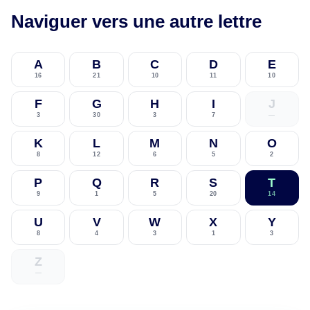
Naviguer vers une autre lettre
A
B
C
D
E
16
21
10
11
10
F
G
H
I
J
3
30
3
7
—
K
L
M
N
O
8
12
6
5
2
P
Q
R
S
T
9
1
5
20
14
U
V
W
X
Y
8
4
3
1
3
Z
—