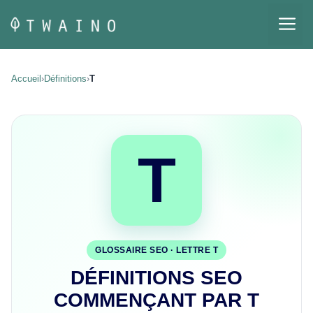
Aller
M
au
contenu
Accueil
›
Définitions
›
T
T
GLOSSAIRE SEO · LETTRE T
DÉFINITIONS SEO
COMMENÇANT PAR T