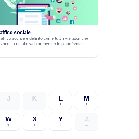
affico sociale
traffico sociale è definito come tutti i visitatori che
rivano su un sito web attraverso le piattaforme…
J
K
L
M
—
—
9
6
W
X
Y
Z
1
1
3
—