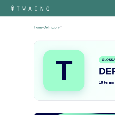
Vai
al
contenuto
Home
›
Definizioni
›
T
T
GLOSSA
DEF
18 termin