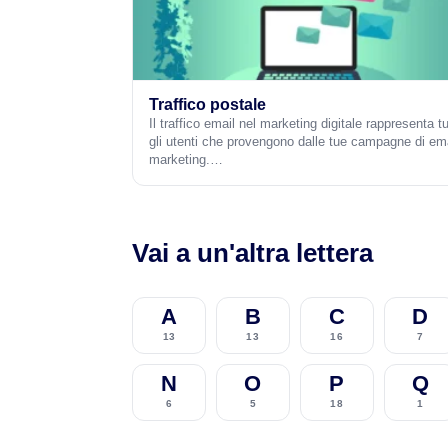
Traffico postale
Il traffico email nel marketing digitale rappresenta tu
gli utenti che provengono dalle tue campagne di em
marketing.…
Vai a un'altra lettera
A
B
C
D
13
13
16
7
N
O
P
Q
6
5
18
1