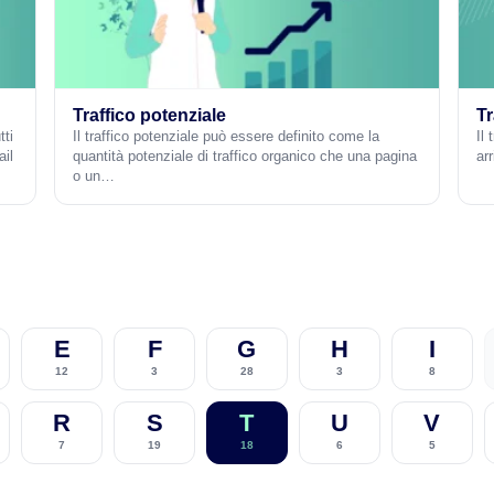
Traffico potenziale
Tr
tti
Il traffico potenziale può essere definito come la
Il 
ail
quantità potenziale di traffico organico che una pagina
ar
o un…
E
F
G
H
I
12
3
28
3
8
R
S
T
U
V
7
19
18
6
5