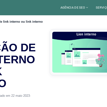
AGÊNCIA DE SEO
SERVIÇ
e link interno ou link interno
CERCA DE
CAM
SETORES
CON
LOCALIZAÇÃO
AUD
ÇÃO DE
PARIS
SEO
TRABALHO
LYON
NTERNO
GEO 
ALEXANDRE MAROTEL
RED
K
TRE
O
ILU
zado em 22 maio 2023
·