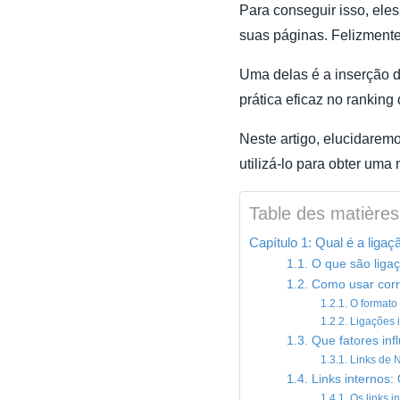
Para conseguir isso, ele
suas páginas. Felizmente,
Uma delas é a inserção d
prática eficaz no ranking
Neste artigo, elucidaremo
utilizá-lo para obter uma
Table des matières
Capítulo 1: Qual é a liga
1.1. O que são liga
1.2. Como usar corr
1.2.1. O formato 
1.2.2. Ligações 
1.3. Que fatores in
1.3.1. Links de 
1.4. Links internos
1.4.1. Os links