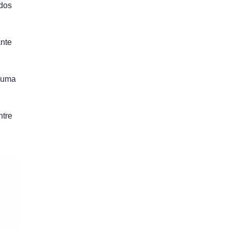
ados
ante
e uma
ntre