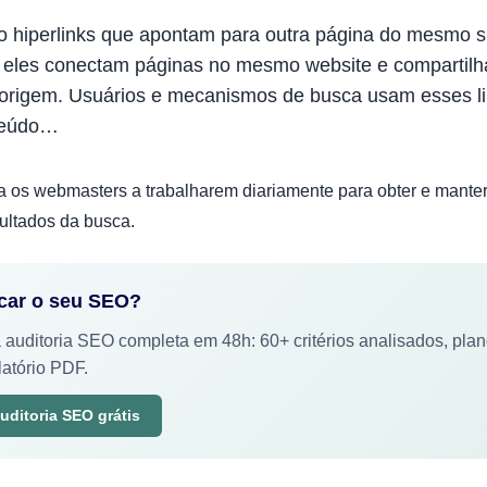
ão hiperlinks que apontam para outra página do mesmo si
 eles conectam páginas no mesmo website e compartil
rigem. Usuários e mecanismos de busca usam esses l
nteúdo…
a os webmasters a trabalharem diariamente para obter e mante
sultados da busca.
icar o seu SEO?
 auditoria SEO completa em 48h: 60+ critérios analisados, pla
elatório PDF.
uditoria SEO grátis