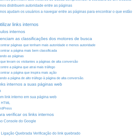
ernos distribuem autoridade entre as páginas
ernos ajudam os usuários a navegar entre as páginas para encontrar o que estão
ilizar links internos
ulos internos
luenciam as classificações dos motores de busca
ncontrar páginas que tenham mais autoridade e menos autoridade
contrar a página mais bem classificada
gando as páginas
 que levam os visitantes a páginas de alta conversão
contre a página que atrai mais tráfego
contrar a página que inspira mais ação
gando a página de alto tráfego à página de alta conversão.
inks internos a suas páginas web
m
 um link interno em sua página web
m HTML
ordPress
a verificar os links internos
no Console do Google
 Ligação Quebrada Verificação do link quebrado