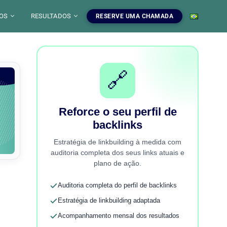
OS
RESULTADOS
RESERVE UMA CHAMADA
PANHA SEO
BLOGUE
DEFINIÇÃO
SULTOR SEO
FERRAMENTAS
🔗
SEO
ITORIA SEO
AUDITORIA SEO GRATUITA
MARKETING
LOJA DE SEO
CONTADOR DE PALAVRAS
CRIAÇÃO DO SITE
 POR CMS
AS PESSOAS TAMBÉM PERGUNTAM
INICIANDO UM NEGÓCIO
Reforce o seu perfil de
CAIXA DE FERRAMENTAS
/ SEO PARA IAS
SIMULADOR DE SERP
backlinks
ADMINISTRADOR DE CÓDIGO EMBUTIDO
AÇÃO SEO WEB
PLATAFORMA DE ARTIGOS CONVIDADOS
Estratégia de linkbuilding à medida com
INAMENTO SEO ONLINE
auditoria completa dos seus links atuais e
plano de ação.
STRAÇÕES E COMPUTAÇÃO GRÁFICA
Auditoria completa do perfil de backlinks
Estratégia de linkbuilding adaptada
Acompanhamento mensal dos resultados