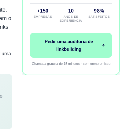
te.
+150
10
98%
EMPRESAS
ANOS DE
SATISFEITOS
ham o
EXPERIÊNCIA
inks
Pedir uma auditoria de
linkbuilding
r uma
Chamada gratuita de 15 minutos · sem compromisso
no