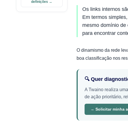
definições →
Os links internos s
Em termos simples,
mesmo domínio de o
para encontrar co
O dinamismo da rede lev
boa classificação nos re
🔍 Quer diagnost
A Twaino realiza uma
de ação prioritário, r
→ Solicitar minha a