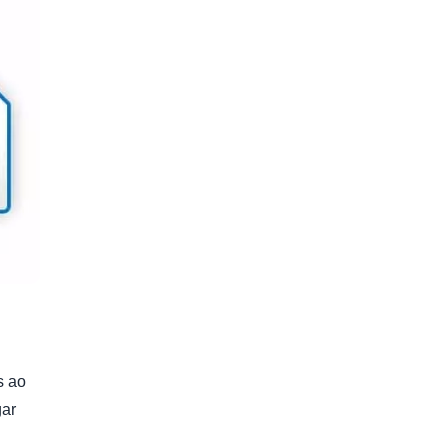
s ao
gar