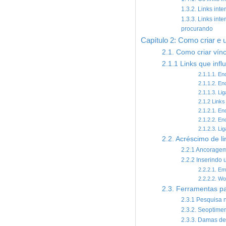
1.3.2. Links int
1.3.3. Links int
procurando
Capítulo 2: Como criar e ut
2.1. Como criar vínc
2.1.1 Links que inf
2.1.1.1. E
2.1.1.2. En
2.1.1.3. Li
2.1.2 Links
2.1.2.1. En
2.1.2.2. En
2.1.2.3. Li
2.2. Acréscimo de l
2.2.1 Ancorage
2.2.2 Inserindo
2.2.2.1. E
2.2.2.2. W
2.3. Ferramentas par
2.3.1 Pesquisa 
2.3.2. Seoptimer
2.3.3. Damas de