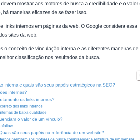
s devem mostrar aos motores de busca a credibilidade e o valor
 há maneiras eficazes de se fazer isso.
e links internos em páginas da web. O Google considera essa
 dos sites da web.
s o conceito de vinculação interna e as diferentes maneiras de
 melhor classificação nos resultados da busca.
ção interna e quais são seus papéis estratégicos na SEO?
ções internas?
etamente os links internos?
correto dos links internos
internas de baixa qualidade
fluenciam o valor de um vínculo?
Nofollow
: Quais são seus papéis na referência de um website?
 internos permitem aos motores de busca compreender a estrutura de um website