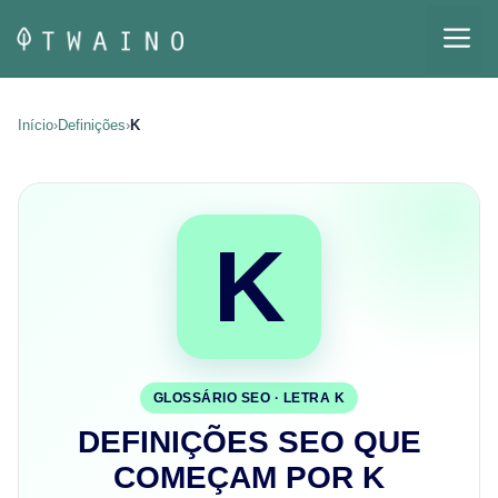
Pular
M
para
o
conteúdo
Início
›
Definições
›
K
K
GLOSSÁRIO SEO · LETRA K
DEFINIÇÕES SEO QUE
COMEÇAM POR K