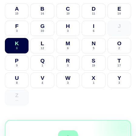
A
B
C
D
E
15
16
10
11
10
F
G
H
I
J
3
30
3
6
—
K
L
M
N
O
8
12
6
5
2
P
Q
R
S
T
9
1
5
19
17
U
V
W
X
Y
8
4
3
1
3
Z
—