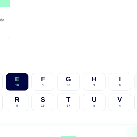
ada
E
F
G
H
I
10
3
30
3
6
R
S
T
U
V
5
19
17
8
4