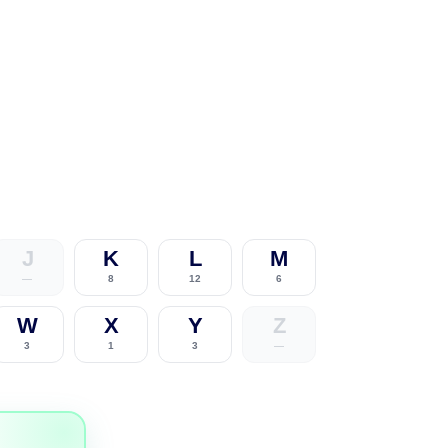
J
K
L
M
—
8
12
6
W
X
Y
Z
3
1
3
—