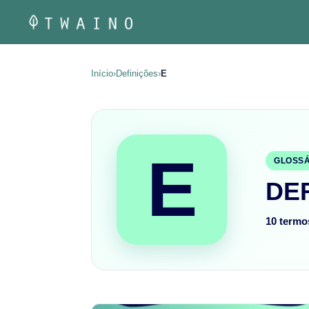
Pular
para
o
conteúdo
Início
›
Definições
›
E
E
GLOSSÁ
DE
10 termo