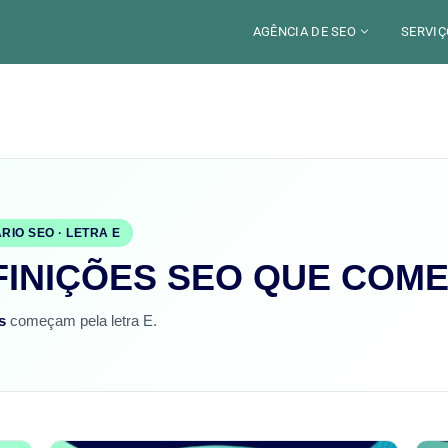
AGÊNCIA DE SEO
SERVIÇ
CERCA DE
CAM
SETORES
CON
LOCALIZAÇÃO
AUD
PARIS
SEO
TRABALHO
LYON
RIO SEO · LETRA E
GEO 
ALEXANDRE MAROTEL
FINIÇÕES SEO QUE COM
RED
TRE
s
começam pela letra E.
ILU