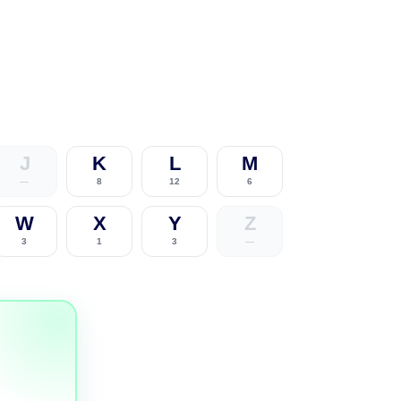
J
K
L
M
—
8
12
6
W
X
Y
Z
3
1
3
—