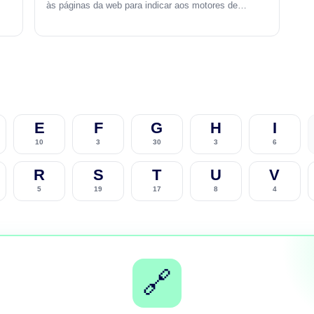
às páginas da web para indicar aos motores de…
E
F
G
H
I
10
3
30
3
6
R
S
T
U
V
5
19
17
8
4
🔗