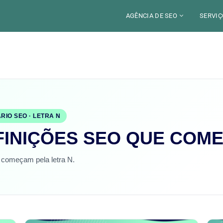
AGÊNCIA DE SEO
SERVIÇ
CERCA DE
CAM
SETORES
CON
LOCALIZAÇÃO
AUD
PARIS
SEO
TRABALHO
LYON
RIO SEO · LETRA N
GEO 
ALEXANDRE MAROTEL
FINIÇÕES SEO QUE COM
RED
TRE
começam pela letra N.
ILU