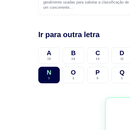
geralmente usadas para sabotar a classificação de
um concorrente…
Ir para outra letra
A
B
C
D
15
16
10
11
N
O
P
Q
5
2
9
1