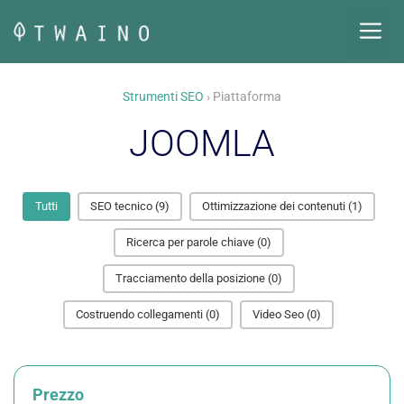
Vai
M
al
contenuto
Strumenti SEO
› Piattaforma
JOOMLA
Tutti
SEO tecnico
(9)
Ottimizzazione dei contenuti
(1)
Ricerca per parole chiave
(0)
Tracciamento della posizione
(0)
Costruendo collegamenti
(0)
Video Seo
(0)
Prezzo