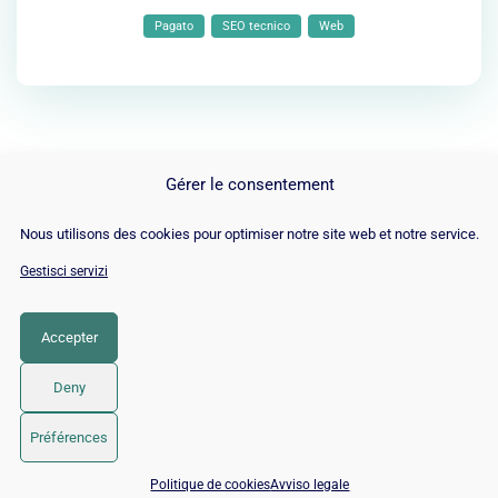
Pagato
SEO tecnico
Web
1
2
3
…
6
7
Après »
Gérer le consentement
Nous utilisons des cookies pour optimiser notre site web et notre service.
Gestisci servizi
Scopri di più
▼
Accepter
Sapevi che la percentuale di clic (CTR) per un risultato in
prima posizione è più di
10 volte
quella di un risultato in
© 2026 Twaino
• Creato con
GeneratePress
Deny
10a posizione?
Préférences
Ciò significa che più sei in alto nella pagina dei risultati, più
📅 Prenota 15 min con un esperto SEO / GEO
è probabile che il tuo pubblico di destinazione ti veda. E il
Politique de cookies
Avviso legale