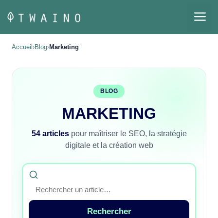
Aller
M
au
contenu
Accueil
›
Blog
›
Marketing
BLOG
MARKETING
54 articles
pour maîtriser le SEO, la stratégie
digitale et la création web
Rechercher