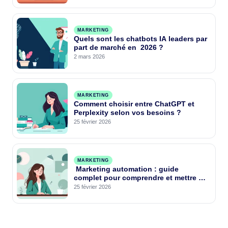
MARKETING
Quels sont les chatbots IA leaders par
part de marché en 2026 ?
2 mars 2026
MARKETING
Comment choisir entre ChatGPT et
Perplexity selon vos besoins ?
25 février 2026
MARKETING
Marketing automation : guide
complet pour comprendre et mettre en
place l’automatisation marketing
25 février 2026