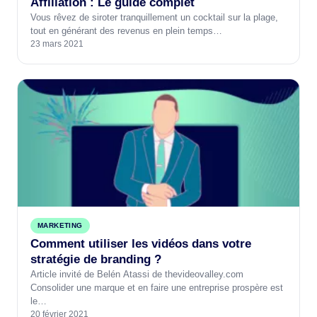
Affiliation : Le guide complet
Vous rêvez de siroter tranquillement un cocktail sur la plage,
tout en générant des revenus en plein temps…
23 mars 2021
MARKETING
Comment utiliser les vidéos dans votre
stratégie de branding ?
Article invité de Belén Atassi de thevideovalley.com
Consolider une marque et en faire une entreprise prospère est
le…
20 février 2021