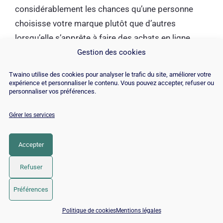
considérablement les chances qu’une personne
choisisse votre marque plutôt que d’autres
lorsqu’elle s’apprête à faire des achats en ligne.
Gestion des cookies
Votre site Web doit apparaître pour toutes les
Twaino utilise des cookies pour analyser le trafic du site, améliorer votre
requêtes pertinentes, car les choix de mots clés
expérience et personnaliser le contenu. Vous pouvez accepter, refuser ou
personnaliser vos préférences.
des internautes changent selon qu’ils sont à la
recherche d’informations ou prêts à faire un achat,
Gérer les services
vous augmenterez ainsi vos chances de réaliser
une vente.
Accepter
Maintenant que vous êtes au courant des
Refuser
avantages, nous allons développer en chapitre les
Préférences
meilleures astuces :
📅 Réserver 15 min avec un expert SEO / GEO
Politique de cookies
Mentions légales
Chapitre 2 : Comment faire la