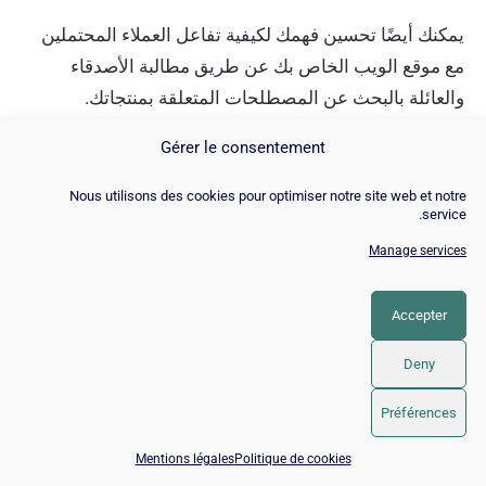
يمكنك أيضًا تحسين فهمك لكيفية تفاعل العملاء المحتملين
مع موقع الويب الخاص بك عن طريق مطالبة الأصدقاء
والعائلة بالبحث عن المصطلحات المتعلقة بمنتجاتك.
Gérer le consentement
بمجرد العثور على متجرك عبر الإنترنت ، لاحظ الكلمات
الرئيسية المحددة التي استخدموها والروابط أو الأزرار التي
Nous utilisons des cookies pour optimiser notre site web et notre
service.
نقروا عليها.
Manage services
2.2. قم بتحسين موقع الويب الخاص
Accepter
بك للكلمات الرئيسية
Deny
طويلة الذيل والكلمات الرئيسية LSI بشكل عام ، ستمنحك
Préférences
الكلمات الرئيسية طويلة الذيل عائد استثمار أفضل. تحتل
📅 احجز 15 دقيقة مع خبير SEO / GEO
Mentions légales
Politique de cookies
العديد من مواقع الويب المعروفة وذات السمعة الطيبة ، مثل