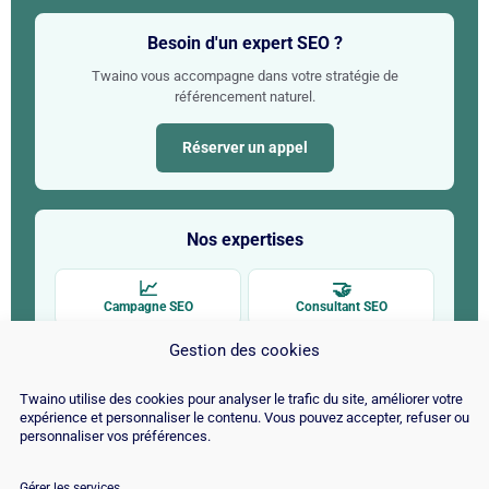
Besoin d'un expert SEO ?
Twaino vous accompagne dans votre stratégie de
référencement naturel.
Réserver un appel
Nos expertises
📈
🤝
Campagne SEO
Consultant SEO
Gestion des cookies
🔍
🤖
Audit SEO
SEO pour l'IA
Twaino utilise des cookies pour analyser le trafic du site, améliorer votre
✍
🚀
expérience et personnaliser le contenu. Vous pouvez accepter, refuser ou
personnaliser vos préférences.
Rédaction web SEO
SEO par CMS
Gérer les services