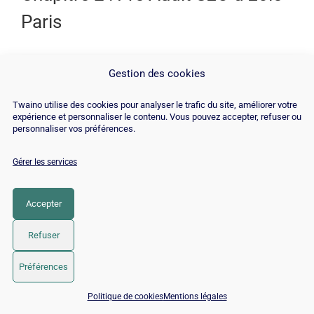
Paris
Gestion des cookies
Twaino utilise des cookies pour analyser le trafic du site, améliorer votre
expérience et personnaliser le contenu. Vous pouvez accepter, refuser ou
personnaliser vos préférences.
Gérer les services
Accepter
Pour ne pas prendre des décisions à l’aveuglette et
Refuser
rester cohérent dans sa stratégie de branding, il est
important de faire un « état des lieux ». En SEO cela
Préférences
commence par un pré audit qui représente en
📅 Réserver 15 min avec un expert SEO / GEO
Politique de cookies
Mentions légales
quelque sorte un diagnostic sommaire de l’état du