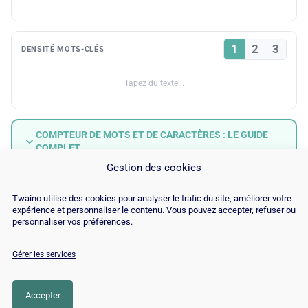
1
2
3
DENSITÉ MOTS-CLÉS
Tapez du texte...
COMPTEUR DE MOTS ET DE CARACTÈRES : LE GUIDE
COMPLET
Gestion des cookies
Twaino utilise des cookies pour analyser le trafic du site, améliorer votre
expérience et personnaliser le contenu. Vous pouvez accepter, refuser ou
personnaliser vos préférences.
Gérer les services
© Copyright 2026 |
Plan du site
|
Contact
|
Blog
|
Recrutements
|
Mentions Légales
|
Politique de cookies
Accepter