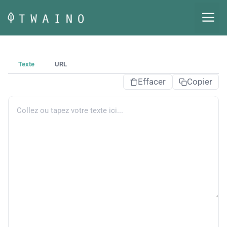
Aller
M
au
contenu
Texte
URL
Effacer
Copier