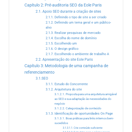
Capítulo 2: Pré-auditoria SEO da Eole Paris
2.1. Apoio SEO durante a criação de sites
2.1.1. Definindo o tipo de site a ser criado
2.1.2. Definindo um tema geral e um público-
alvo
2.1.3. Realizar pesquisas de mercado
2.1.4. Escolha do nome de domínio
2.1.5. Escolhendo um
2.1.6. O design gráfico
2.1.7. Escolhendo o ambiente de trabalho A
2.2. Apresentação do site Eole Paris
Capítulo 3: Metodologia de uma campanha de
referenciamento
3.1.SEO
3.1.1. Estudo do Concorrente
3.1.2. Arquitetura do site
3.1.2.1. Proposta para uma arquitetura amigável
ao SEO e sua adaptação às necessidades do
negócio
3.1.2.2. Categorização de conteúdo
3.1.3. Identificação de oportunidades On Page
3.1.3.1. Boas práticas para links internos bem-
sucedidos
3.1.3.1.1. Crie conteúdo suficiente