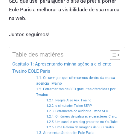
SEO que usei para ajudar o site de prêt-à-porter
Eole Paris a melhorar a visibilidade de sua marca
na web.
Juntos seguimos!
Table des matières
Capítulo 1: Apresentando minha agência e cliente
Twaino EOLE Paris
1.1. Os serviços que oferecemos dentro da nossa
agência Twaino
1.2. Ferramentas de SEO gratuitas oferecidas por
Twaino
1.2.1. People Also Ask Twaino
1.2.2. o simulador Twino SERP
1.2.3. Ferramenta de auditoria Twino SEO
1.2.4. O número de palavras e caracteres Claro,
1.2.5. Um canal e um blog gratuitos no YouTube
1.2.6. Uma Galeria de Imagens de SEO Grátis
1.3. Apresentação do site Eole Paris