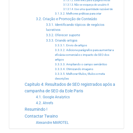
3.1.3.1.2. Evite links para a página inicial
3.1.3.1.3. Não se esqueça do usuário A
3.1.3.1.4. Use uma quantidade razoável de
3.1.3.2. Melhores práticas para criar
3.2. Criação e Promoção de Conteúdo
3.3.1. Identificando tópicos de negócios
lucrativos
3.3.2. Oferecer suporte
3.3.3. Criando artigos
3.3.3.1. Envio de artigos
3.3.3.2. Adicione parágrafos para aumentar a
eficácia comercial e o impacto de SEO dos
artigos
3.3.3.3. Ampliando o campo semântico
3.3.3.4. Otimizando imagens
3.3.3.5. Melhorar títulos, títulos e meta
descrições
Capítulo 4: Resultados de SEO registrados após a
campanha de SEO da Eole Paris
4.1. Google Analytics
4.2. Ahrefs
Resumindo !
Contactar Twaino
Alexandre MAROTEL