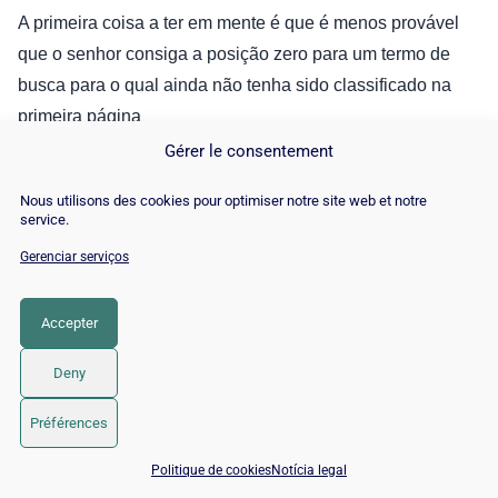
A primeira coisa a ter em mente é que é menos provável
que o senhor consiga a posição zero para um termo de
busca para o qual ainda não tenha sido classificado na
primeira página
Gérer le consentement
Portanto, a maneira mais rápida de entrar na área de corte
é otimizar os artigos existentes para os quais o senhor já
Nous utilisons des cookies pour optimiser notre site web et notre
service.
está classificado. Identifique seus artigos de melhor
desempenho e compreenda as buscas que lhe são feitas.
Gerenciar serviços
Accepter
2.2. Fazer pesquisa adicional de palavras-
chave
Deny
Embora o senhor já tenha um conteúdo bem otimizado,
Préférences
precisa continuar procurando novos tópicos de conteúdo
📅 Agendar 15 min com um especialista SEO / GEO
Politique de cookies
Notícia legal
para aumentar suas chances de conseguir essa cobiçada