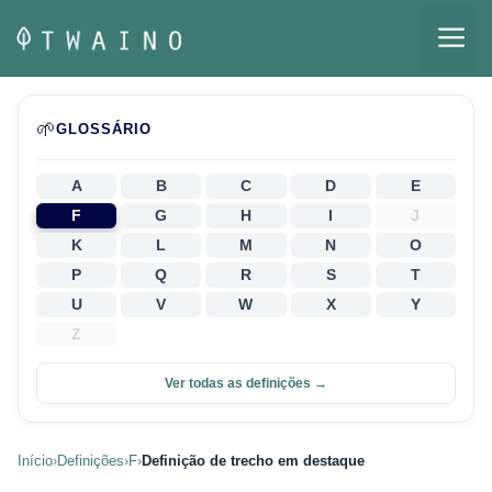
Pular
M
para
o
conteúdo
🌱
GLOSSÁRIO
A
B
C
D
E
F
G
H
I
J
K
L
M
N
O
P
Q
R
S
T
U
V
W
X
Y
Z
Ver todas as definições →
Início
›
Definições
›
F
›
Definição de trecho em destaque