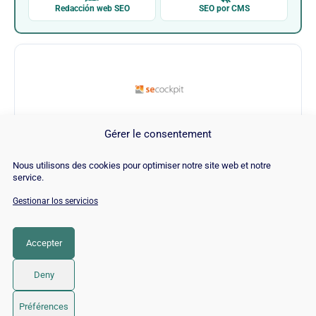
Redacción web SEO
SEO por CMS
Gérer le consentement
SeCockpit
Nous utilisons des cookies pour optimiser notre site web et notre
service.
Visitar SeCockpit →
Gestionar los servicios
Accepter
CATEGORÍA
SEO
Deny
© 2026 Twaino
• Creado con
GeneratePress
Préférences