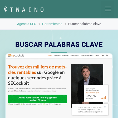
Saltar
M
al
contenido
Agencia SEO
»
Herramientas
»
Buscar palabras clave
BUSCAR PALABRAS CLAVE