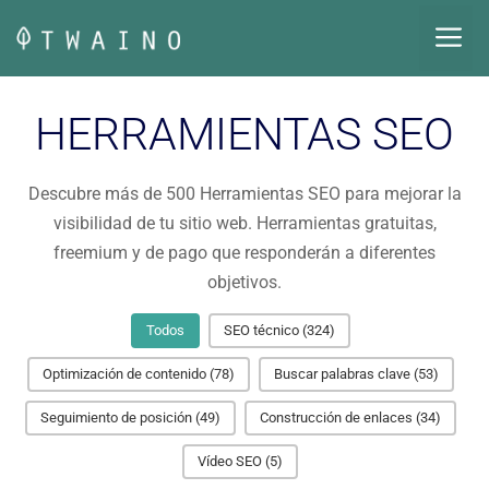
Saltar
M
al
contenido
HERRAMIENTAS SEO
Descubre más de 500 Herramientas SEO para mejorar la
visibilidad de tu sitio web. Herramientas gratuitas,
freemium y de pago que responderán a diferentes
objetivos.
Todos
SEO técnico
(324)
Optimización de contenido
(78)
Buscar palabras clave
(53)
Seguimiento de posición
(49)
Construcción de enlaces
(34)
Vídeo SEO
(5)