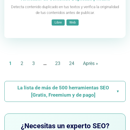
Detecta contenido duplicado en tus textos y verifica la originalidad
de tus contenidos antes de publicar.
Libre
Web
1
2
3
…
23
24
Après »
La lista de más de 500 herramientas SEO
▼
[Gratis, Freemium y de pago]
Con todas las ofertas que inundan el mercado, no siempre
es fácil encontrar la herramienta SEO ideal. En
Twaino,
¿Necesitas un experto SEO?
agencia SEO
, hemos reunido más de 500 herramientas