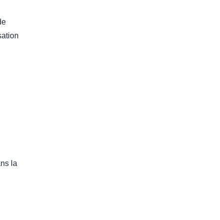
de
sation
ns la