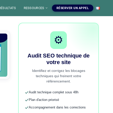
RÉSULTATS
RESSOURCES
RÉSERVER UN APPEL
EO
O
 SEO
⚙️
O
Audit SEO technique de
WEB
 GRATUITS
votre site
rvices SEO
 outils SEO
EB SEO
 votre
 SEO, audit, redaction web
s gratuits, blog et ressources
Identifiez et corrigez les blocages
egie de contenu.
maitriser le SEO.
 SEO
techniques qui freinent votre
référencement.
Voir nos services
Explorer les outils
Audit technique complet sous 48h
Plan d'action priorisé
Accompagnement dans les corrections