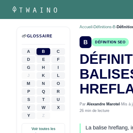
Aller
au
contenu
Accueil
›
Définitions
›
B
›
Définitio
🌱
GLOSSAIRE
B
DÉFINITION SEO
A
B
C
DÉFINI
D
E
F
G
H
I
BALISE
J
K
L
M
N
O
HREFL
P
Q
R
S
T
U
Par
Alexandre Marotel
·
Mis à 
V
W
X
26 min de lecture
Y
Z
La balise hreflang, 
Voir toutes les