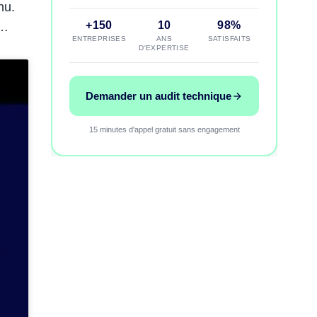
nu.
+150
10
98%
e…
ENTREPRISES
ANS
SATISFAITS
D'EXPERTISE
Demander un audit technique
15 minutes d'appel gratuit sans engagement