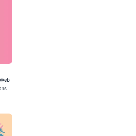
e Web
dans