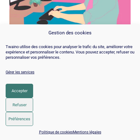
Gestion des cookies
Lors d’une recherche sur internet, les internautes
Twaino utilise des cookies pour analyser le trafic du site, améliorer votre
expérience et personnaliser le contenu. Vous pouvez accepter, refuser ou
n’hésitent plus à taper des requêtes précises et
personnaliser vos préférences.
ciblées afin de trouver une réponse exacte à leurs
demandes ou besoins.
Gérer les services
Par conséquent, les requêtes indiquées dans les
Accepter
moteurs de recherche peuvent faire plus de 4
Refuser
mots
Préférences
13) L’algorithme de Google
📅 Réserver 15 min avec un expert SEO / GEO
Politique de cookies
Mentions légales
change plus de 500 fois par an