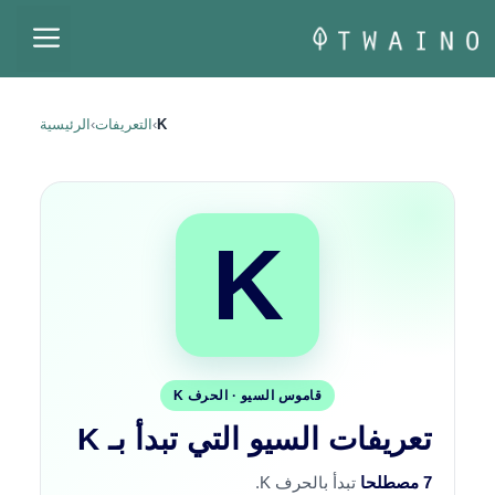
نتقل
القا
لى
لمحتوى
K
›
التعريفات
›
الرئيسية
K
قاموس السيو · الحرف K
تعريفات السيو التي تبدأ بـ K
7 مصطلحا
تبدأ بالحرف K.