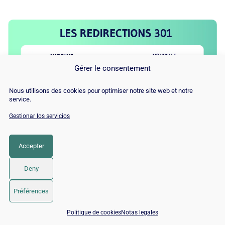
Gérer le consentement
Nous utilisons des cookies pour optimiser notre site web et notre
service.
Gestionar los servicios
Accepter
Deny
El
canónico
por otro lado, es una directiva que sólo afecta
Préférences
al
oruga
de los motores de búsqueda, ya que el usuario
📅 Reservar 15 min con un experto SEO / GEO
no es redirigido y por lo tanto no percibe su existencia.
Politique de cookies
Notas legales