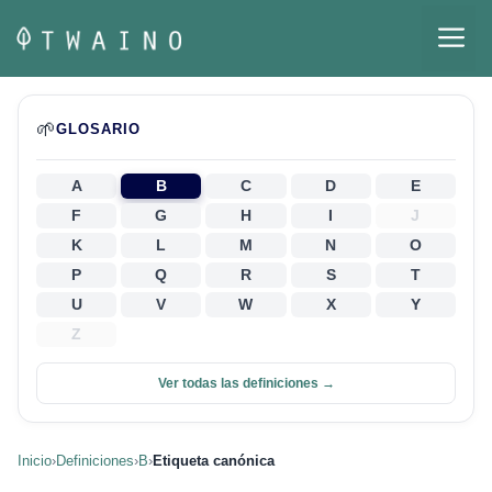
Saltar
M
al
contenido
🌱
GLOSARIO
A
B
C
D
E
F
G
H
I
J
K
L
M
N
O
P
Q
R
S
T
U
V
W
X
Y
Z
Ver todas las definiciones →
Inicio
›
Definiciones
›
B
›
Etiqueta canónica