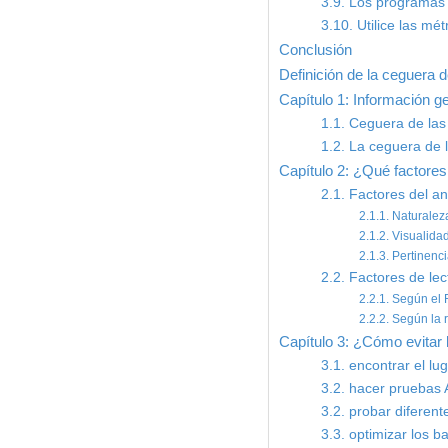
3.9. Los programas 
3.10. Utilice las mé
Conclusión
Definición de la ceguera 
Capítulo 1: Información g
1.1. Ceguera de la
1.2. La ceguera de l
Capítulo 2: ¿Qué factores
2.1. Factores del a
2.1.1. Naturalez
2.1.2. Visualidad
2.1.3. Pertinenc
2.2. Factores de lec
2.2.1. Según el 
2.2.2. Según la
Capítulo 3: ¿Cómo evitar 
3.1. encontrar el l
3.2. hacer pruebas 
3.2. probar diferen
3.3. optimizar los b