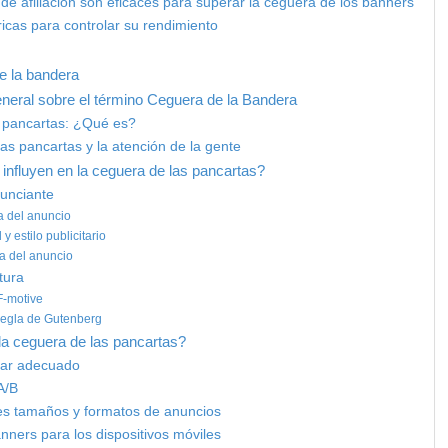
de afiliación son eficaces para superar la ceguera de los banners
tricas para controlar su rendimiento
de la bandera
eneral sobre el término Ceguera de la Bandera
s pancartas: ¿Qué es?
as pancartas y la atención de la gente
 influyen en la ceguera de las pancartas?
nunciante
a del anuncio
 y estilo publicitario
ia del anuncio
tura
F-motive
 regla de Gutenberg
la ceguera de las pancartas?
ugar adecuado
A/B
tes tamaños y formatos de anuncios
anners para los dispositivos móviles