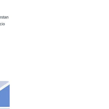
estan
cio