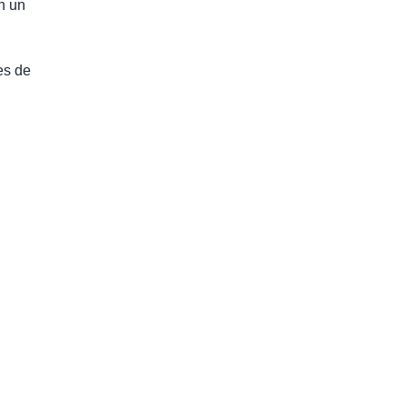
n un
es de