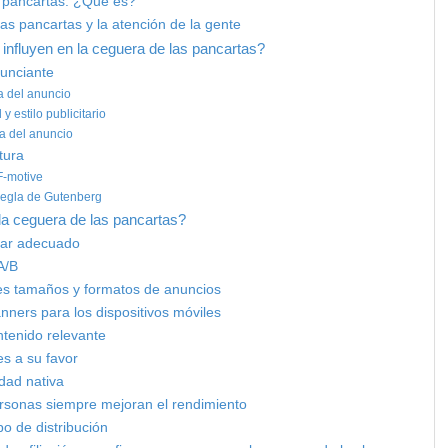
s pancartas: ¿Qué es?
as pancartas y la atención de la gente
 influyen en la ceguera de las pancartas?
nunciante
a del anuncio
 y estilo publicitario
ia del anuncio
tura
F-motive
 regla de Gutenberg
la ceguera de las pancartas?
ugar adecuado
A/B
tes tamaños y formatos de anuncios
anners para los dispositivos móviles
ntenido relevante
res a su favor
cidad nativa
ersonas siempre mejoran el rendimiento
po de distribución