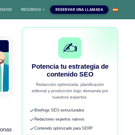
TADOS
RECURSOS
RESERVAR UNA LLAMADA
✍️
Potencia tu estrategia de
 IA
contenido SEO
mientas SEO
uestros servicios SEO
EO
gratuitas, blog y
ampanas SEO, auditorias,
S
Redacción optimizada, planificación
a dominar el SEO.
edaccion web y estrategia de
editorial y producción bajo demanda por
ontenido.
nuestros expertos.
INFOGRAFIAS
r las herramientas
Ver nuestros servicios
Briefings SEO estructurados
Redactores expertos nativos
Contenido optimizado para SERP
sonas