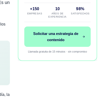
Es un
+150
10
98%
EMPRESAS
AÑOS DE
SATISFECHOS
EXPERIENCIA
los
Solicitar una estrategia de
contenido
Llamada gratuita de 15 minutos · sin compromiso
ía, la