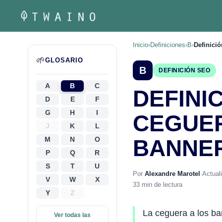
Saltar
al
contenido
Inicio
›
Definiciones
›
B
›
Definici
🌱
GLOSARIO
B
DEFINICIÓN SEO
A
B
C
DEFINI
D
E
F
G
H
I
CEGUE
J
K
L
M
N
O
BANNE
P
Q
R
S
T
U
Por
Alexandre Marotel
·
Actual
V
W
X
33 min de lectura
Y
Z
La ceguera a los ba
Ver todas las