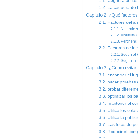
1.1. Ceguera de la
1.2. La ceguera de l
Capítulo 2: ¿Qué factores
2.1. Factores del a
2.1.1. Naturalez
2.1.2. Visualidad
2.1.3. Pertinenc
2.2. Factores de lec
2.2.1. Según el 
2.2.2. Según la
Capítulo 3: ¿Cómo evitar 
3.1. encontrar el l
3.2. hacer pruebas 
3.2. probar diferen
3.3. optimizar los b
3.4. mantener el co
3.5. Utilice los colo
3.6. Utilice la publi
3.7. Las fotos de p
3.8. Reducir el tiem