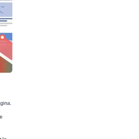
ágina.
se