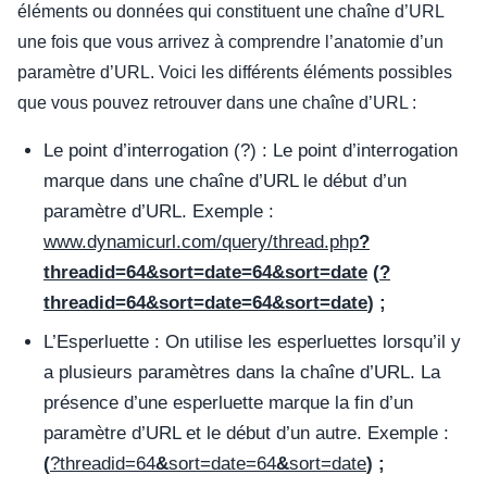
éléments ou données qui constituent une chaîne d’URL
une fois que vous arrivez à comprendre l’anatomie d’un
paramètre d’URL. Voici les différents éléments possibles
que vous pouvez retrouver dans une chaîne d’URL :
Le point d’interrogation (?) : Le point d’interrogation
marque dans une chaîne d’URL le début d’un
paramètre d’URL. Exemple :
www.dynamicurl.com/query/thread.php
?
threadid=64&sort=date=64&sort=date
(
?
threadid=64&sort=date=64&sort=date
) ;
L’Esperluette : On utilise les esperluettes lorsqu’il y
a plusieurs paramètres dans la chaîne d’URL. La
présence d’une esperluette marque la fin d’un
paramètre d’URL et le début d’un autre. Exemple :
(
?threadid=64
&
sort=date=64
&
sort=date
) ;