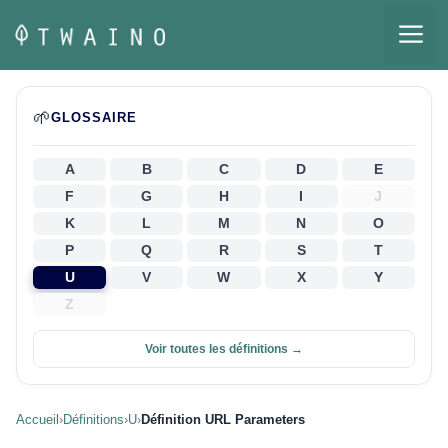
Aller
M
au
contenu
🌱
GLOSSAIRE
A
B
C
D
E
F
G
H
I
J
K
L
M
N
O
P
Q
R
S
T
U
V
W
X
Y
Z
Voir toutes les définitions →
Accueil
›
Définitions
›
U
›
Définition URL Parameters