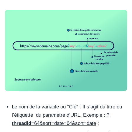
Le nom de la variable ou “Clé” : Il s’agit du titre ou
l’étiquette du paramètre d’URL. Exemple :
?
threadid
=64&sort=date=64&sort=date
;