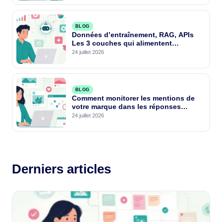
BLOG
Données d’entraînement, RAG, APIs
Les 3 couches qui alimentent
vraiment l’IA générative
24 juillet 2026
BLOG
Comment monitorer les mentions de
votre marque dans les réponses
ChatGPT ?
24 juillet 2026
Derniers articles