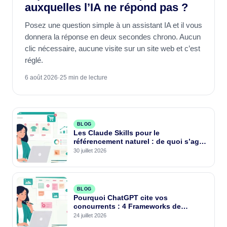
auxquelles l’IA ne répond pas ?
Posez une question simple à un assistant IA et il vous
donnera la réponse en deux secondes chrono. Aucun
clic nécessaire, aucune visite sur un site web et c’est
réglé.
6 août 2026
·
25 min de lecture
BLOG
Les Claude Skills pour le
référencement naturel : de quoi s’agit-
il et 7 exemples à reproduire dès
30 juillet 2026
aujourd’hui
BLOG
Pourquoi ChatGPT cite vos
concurrents : 4 Frameworks de
rédaction pour vous citer par les IA
24 juillet 2026