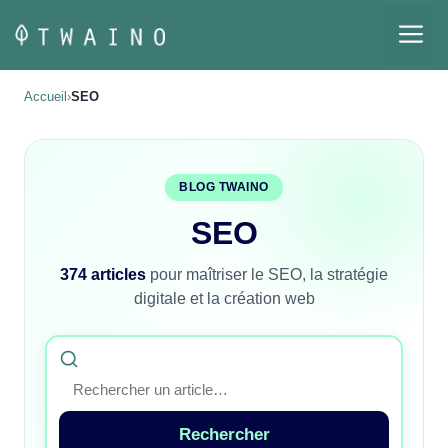
Aller
M
au
contenu
Accueil
›
SEO
BLOG TWAINO
SEO
374 articles
pour maîtriser le SEO, la stratégie
digitale et la création web
Rechercher