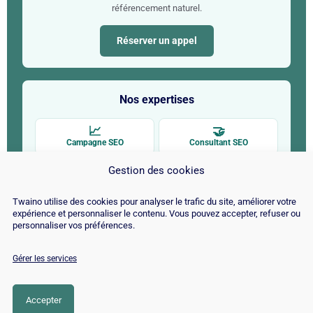
référencement naturel.
Réserver un appel
Nos expertises
📈
🤝
Campagne SEO
Consultant SEO
Gestion des cookies
🔍
🤖
Audit SEO
SEO pour l'IA
Twaino utilise des cookies pour analyser le trafic du site, améliorer votre
✍
🚀
expérience et personnaliser le contenu. Vous pouvez accepter, refuser ou
personnaliser vos préférences.
Rédaction web SEO
SEO par CMS
Gérer les services
Accepter