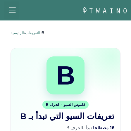
نتقل
القا
لى
لمحتوى
B
›
التعريفات
›
الرئيسية
B
قاموس السيو · الحرف B
تعريفات السيو التي تبدأ بـ B
16 مصطلحا
تبدأ بالحرف B.