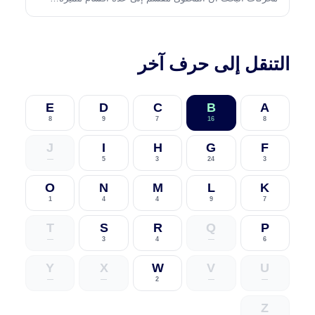
التنقل إلى حرف آخر
E
D
C
B
A
8
9
7
16
8
J
I
H
G
F
—
5
3
24
3
O
N
M
L
K
1
4
4
9
7
T
S
R
Q
P
—
3
4
—
6
Y
X
W
V
U
—
—
2
—
—
Z