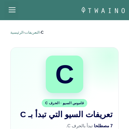
نتقل
القا
لى
لمحتوى
C
›
التعريفات
›
الرئيسية
C
قاموس السيو · الحرف C
تعريفات السيو التي تبدأ بـ C
7 مصطلحا
تبدأ بالحرف C.