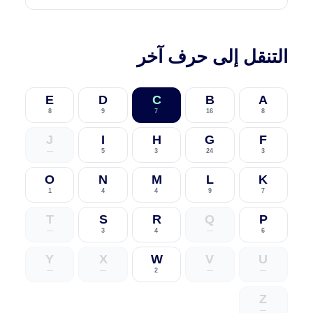
التنقل إلى حرف آخر
E
D
C
B
A
8
9
7
16
8
J
I
H
G
F
—
5
3
24
3
O
N
M
L
K
1
4
4
9
7
T
S
R
Q
P
—
3
4
—
6
Y
X
W
V
U
—
—
2
—
—
Z
—