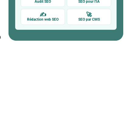
Audit SEO
SEO pour l'IA
✍
🚀
Rédaction web SEO
SEO par CMS
à