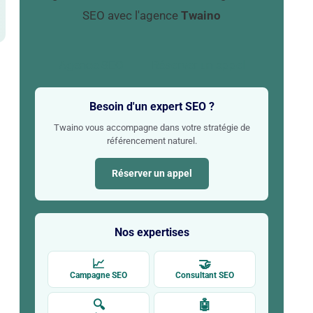
SEO avec l'agence
Twaino
Agence SEO
Réserver un appel
Besoin d'un expert SEO ?
Twaino vous accompagne dans votre stratégie de
référencement naturel.
Réserver un appel
Nos expertises
📈
🤝
Campagne SEO
Consultant SEO
🔍
🤖