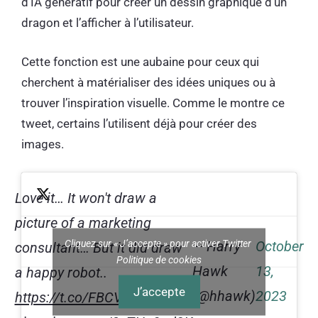
d’IA génératif pour créer un dessin graphique d’un
dragon et l’afficher à l’utilisateur.
Cette fonction est une aubaine pour ceux qui
cherchent à matérialiser des idées uniques ou à
trouver l’inspiration visuelle. Comme le montre ce
tweet, certains l’utilisent déjà pour créer des
images.
Love it… It won't draw a
picture of a marketing
Cliquez sur « J’accepte » pour activer Twitter
— Harry
October
consultant… But it did draw
Politique de cookies
Hawk
13,
a happy robot..
J’accepte
(@hhawk)
2023
https://t.co/FBCV4kZQul