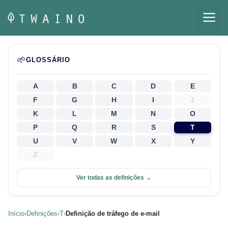
Pular
M
para
o
conteúdo
🌱
GLOSSÁRIO
A
B
C
D
E
F
G
H
I
J
K
L
M
N
O
P
Q
R
S
T
U
V
W
X
Y
Z
Ver todas as definições →
Início
›
Definições
›
T
›
Definição de tráfego de e-mail