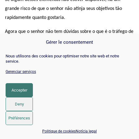
grande risco de que o senhor não atinja seus objetivos tão 
rapidamente quanto gostaria.
Agora que o senhor não tem dúvidas sobre o que é o tráfego de 
e-mails, sua fonte e suas vantagens e desvantagens, passemos 
Gérer le consentement
a medi-lo e otimizá-lo, a fim de beneficiar-se muito com ele.
Nous utilisons des cookies pour optimiser notre site web et notre
service.
Gerenciar serviços
Capítulo 2: Tráfego de correio: Como medi-lo com 
ferramentas e métricas?
Accepter
Deny
começarei explicando como controlar o tráfego. A maioria das 
ferramentas de e-mail marketing tem opções que permitem ao 
Préférences
senhor projetar, entregar e medir diferentes métricas 
📅 Agendar 15 min com um especialista SEO / GEO
Politique de cookies
Notícia legal
relacionadas com suas campanhas de e-mail.