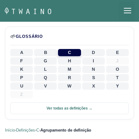
Pular
M
para
o
conteúdo
🌱
GLOSSÁRIO
A
B
C
D
E
F
G
H
I
J
K
L
M
N
O
P
Q
R
S
T
U
V
W
X
Y
Z
Ver todas as definições →
Início
›
Definições
›
C
›
Agrupamento de definição