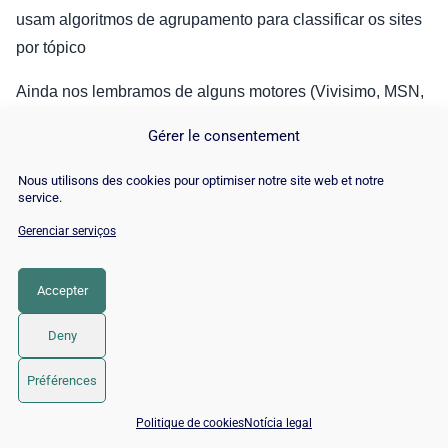
usam algoritmos de agrupamento para classificar os sites
por tópico
Ainda nos lembramos de alguns motores (Vivisimo, MSN,
Clusty, etc.) que chegaram ao ponto de oferecer aos
Gérer le consentement
usuários da Internet a possibilidade de realizar suas
buscas de acordo com o agrupamento de sua escolha
Nous utilisons des cookies pour optimiser notre site web et notre
service.
Gerenciar serviços
1.4. Aglomeração e SEO
Accepter
Deny
Préférences
📅 Agendar 15 min com um especialista SEO / GEO
Politique de cookies
Notícia legal