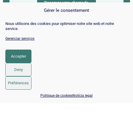
Reservar uma chamada
Gérer le consentement
Nous utilisons des cookies pour optimiser notre site web et notre
As nossas especialidades
service.
Gerenciar serviços
📈
🤝
Campanha SEO
Consultor SEO
Accepter
🔍
🤖
Auditoria SEO
SEO para IA
Deny
✍
🚀
Redação web SEO
SEO por CMS
Préférences
📅 Agendar 15 min com um especialista SEO / GEO
Politique de cookies
Notícia legal
© 2026 Twaino
• Built with
GeneratePress