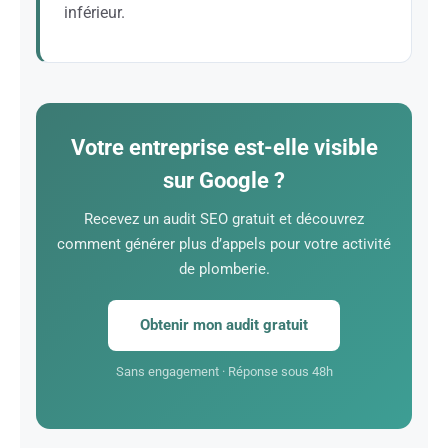
inférieur.
Les mots-clés liés à la plomberie sont parmi les plus
chers en Google Ads (jusqu’à 20-30 euros par clic).
Le SEO vous permet d’apparaître dans les résultats
organiques sans payer pour chaque clic, avec un
Votre entreprise est-elle visible
retour sur investissement bien supérieur à long
sur Google ?
terme.
Recevez un audit SEO gratuit et découvrez
comment générer plus d’appels pour votre activité
de plomberie.
Obtenir mon audit gratuit
Sans engagement · Réponse sous 48h