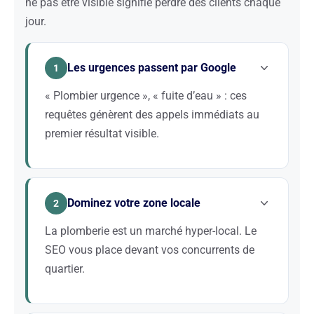
ne pas être visible signifie perdre des clients chaque
jour.
Les urgences passent par Google
1
« Plombier urgence », « fuite d’eau » : ces
requêtes génèrent des appels immédiats au
premier résultat visible.
Quand un tuyau éclate à 22h ou qu’une canalisation
est bouchée un dimanche, le client n’a pas le temps
Dominez votre zone locale
de comparer. Il appelle le premier plombier qui
2
apparaît sur Google. Le SEO vous place exactement
La plomberie est un marché hyper-local. Le
à cet endroit stratégique.
SEO vous place devant vos concurrents de
quartier.
Vos clients cherchent un plombier à proximité.