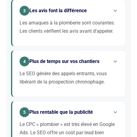
Apparaître dans le pack local Google (la carte avec
Les avis font la différence
les 3 résultats) est déterminant. Une stratégie SEO
3
locale optimisée vous positionne devant les
Les arnaques à la plomberie sont courantes.
concurrents de votre zone d’intervention.
Les clients vérifient les avis avant d’appeler.
Le secteur de la plomberie souffre d’une mauvaise
réputation liée aux arnaques. Les clients sont
Plus de temps sur vos chantiers
méfiants et consultent systématiquement les avis
4
Google. Une stratégie SEO intégrant la gestion de
Le SEO génère des appels entrants, vous
votre e-réputation rassure les prospects et booste
libérant de la prospection chronophage.
votre taux de conversion.
En tant que plombier, votre valeur est sur le terrain,
pas au téléphone à chercher des clients. Un bon SEO
Plus rentable que la publicité
transforme votre site en machine à générer des
5
appels. Les clients vous trouvent, vous appellent, et
Le CPC « plombier » est très élevé en Google
vous n’avez plus qu’à intervenir.
Ads. Le SEO offre un coût par lead bien