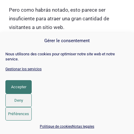
Pero como habrás notado, esto parece ser
insuficiente para atraer una gran cantidad de
visitantes a un sitio web.
Gérer le consentement
Esto sería más fácil de lograr con tráfico mixto de
todas partes, especialmente tráfico orgánico, que
Nous utilisons des cookies pour optimiser notre site web et notre
service.
sigue siendo la mejor fuente para generar una gran
cantidad de visitantes continuos durante un largo
Gestionar los servicios
período de tiempo.
Accepter
Por supuesto, compartí todas estas explicaciones
Deny
con mi cliente y, como se anunció anteriormente,
acordamos iniciar una campaña de SEO para
Préférences
diversificar las fuentes de tráfico de Swott y así
📅 Reservar 15 min con un experto SEO / GEO
Politique de cookies
Notas legales
traerle más visitantes.