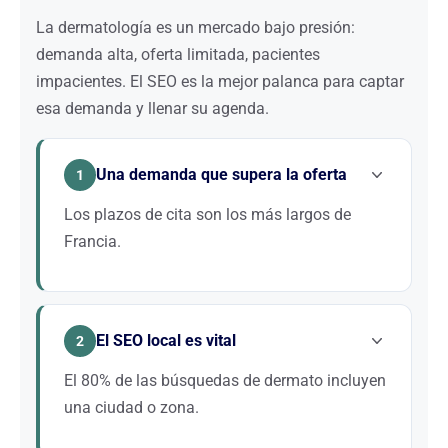
La dermatología es un mercado bajo presión:
demanda alta, oferta limitada, pacientes
impacientes. El SEO es la mejor palanca para captar
esa demanda y llenar su agenda.
Una demanda que supera la oferta
1
Los plazos de cita son los más largos de
Francia.
Los pacientes buscan activamente alternativas:
consultas recientes, sector privado, teleconsulta.
El SEO local es vital
Una consulta bien posicionada capta esa demanda
2
frustrada y llena su agenda en pocas semanas.
El 80% de las búsquedas de dermato incluyen
una ciudad o zona.