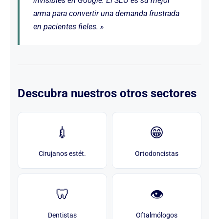
invisibles en Google. El SEO es su mejor
arma para convertir una demanda frustrada
en pacientes fieles. »
Descubra nuestros otros sectores
💉
😁
Cirujanos estét.
Ortodoncistas
🦷
👁️
Dentistas
Oftalmólogos