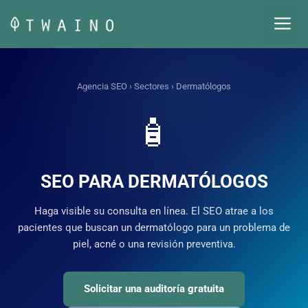
Saltar
M
al
contenido
Agencia SEO
›
Sectores
› Dermatólogos
🧴
SEO PARA DERMATÓLOGOS
Haga visible su consulta en línea. El SEO atrae a los
pacientes que buscan un dermatólogo para un problema de
piel, acné o una revisión preventiva.
Solicitar una auditoría gratuita