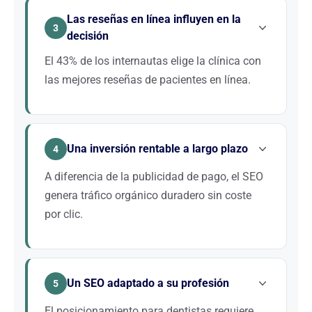
ciudad». Si sus competidores aparecen antes que
Las reseñas en línea influyen en la
usted, ya se benefician de una ventaja considerable
3
decisión
en términos de visibilidad y nuevos pacientes.
El 43% de los internautas elige la clínica con
las mejores reseñas de pacientes en línea.
Una estrategia SEO completa integra la gestión de
su reputación en línea. Al optimizar su ficha de
Una inversión rentable a largo plazo
Google My Business y fomentar las reseñas
4
positivas, refuerza la confianza de los pacientes
A diferencia de la publicidad de pago, el SEO
potenciales.
genera tráfico orgánico duradero sin coste
por clic.
Crear un equipo SEO interno resulta costoso para
una clínica dental. Externalizarlo a una agencia
Un SEO adaptado a su profesión
especializada como Twaino le permite beneficiarse
5
de una experiencia experta mientras controla su
El posicionamiento para dentistas requiere