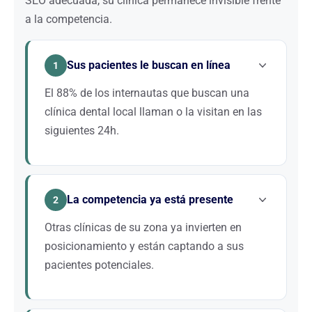
SEO adecuada, su clínica permanece invisible frente
a la competencia.
Sus pacientes le buscan en línea
1
El 88% de los internautas que buscan una
clínica dental local llaman o la visitan en las
siguientes 24h.
Si su clínica no aparece en los resultados de
búsqueda, esos pacientes potenciales acuden
La competencia ya está presente
automáticamente a sus competidores. El SEO le
2
coloca exactamente donde sus futuros pacientes le
Otras clínicas de su zona ya invierten en
están buscando.
posicionamiento y están captando a sus
pacientes potenciales.
Realice una búsqueda en Google de «dentista + su