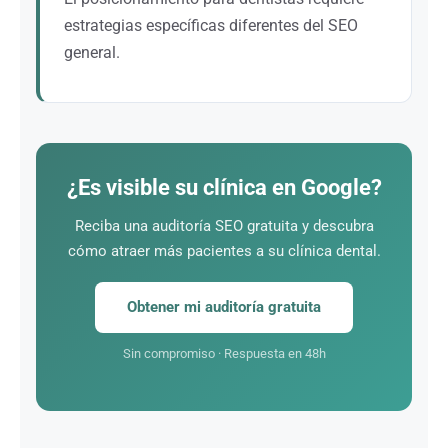
presupuesto. Los resultados perduran mucho más
estrategias específicas diferentes del SEO
allá de la campaña.
general.
En Twaino, contamos con las estadísticas clave del
mercado dental y las tendencias de búsqueda en
salud bucodental. Nos dirigimos a los pacientes que
necesitan implantes, limpiezas o cualquier otro
¿Es visible su clínica en Google?
servicio que usted ofrece, no a cualquier visitante.
Reciba una auditoría SEO gratuita y descubra
cómo atraer más pacientes a su clínica dental.
Obtener mi auditoría gratuita
Sin compromiso · Respuesta en 48h