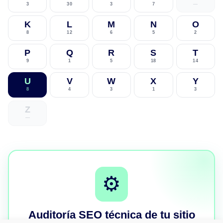
3
30
3
7
—
K
L
M
N
O
8
12
6
5
2
P
Q
R
S
T
9
1
5
18
14
U
V
W
X
Y
8
4
3
1
3
Z
—
⚙️
Auditoría SEO técnica de tu sitio