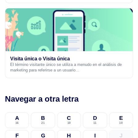
Visita única o Visita única
El término visitante único se utiliza a menudo en el análisis de
marketing para referirse a un usuario…
Navegar a otra letra
A
B
C
D
E
16
21
10
11
10
F
G
H
I
J