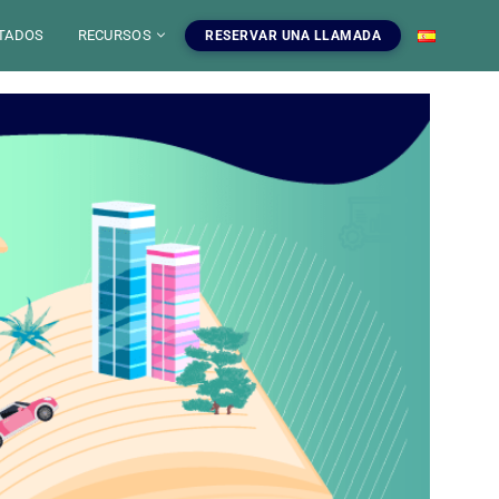
TADOS
RECURSOS
RESERVAR UNA LLAMADA
 IA
mientas SEO
uestros servicios SEO
EO
gratuitas, blog y
ampanas SEO, auditorias,
S
a dominar el SEO.
edaccion web y estrategia de
ontenido.
INFOGRAFIAS
r las herramientas
Ver nuestros servicios