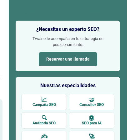
Agencia SEO
Reservar una llamada
¿Necesitas un experto SEO?
Twaino te acompaña en tu estrategia de
posicionamiento.
Reservar una llamada
n
Nuestras especialidades
📈
🤝
Campaña SEO
Consultor SEO
🔍
🤖
Auditoría SEO
SEO para IA
✍
🚀