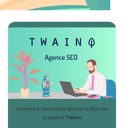
Aumenta tu facturación gracias al SEO con
la agencia
Twaino