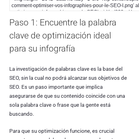
comment-optimiser-vos-infographies-pour-le-SEO-l.png' a
optimiser vos infographies pour le SEO' width='800px' bor
<br/>Fuente de la imagen:Cómo optimizar sus infografías p
Paso 1: Encuentre la palabra
target='_blank' href='https://www.twaino.com/blog/infograp
infographies-seo/' rel="noopener">Twaino</a>
clave de optimización ideal
para su infografía
La investigación de palabras clave es la base del
SEO, sin la cual no podrá alcanzar sus objetivos de
SEO. Es un paso importante que implica
asegurarse de que su contenido coincide con una
sola palabra clave o frase que la gente está
buscando.
Para que su optimización funcione, es crucial