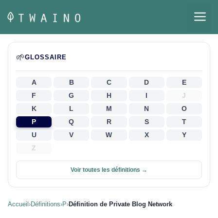
Aller
M
au
contenu
🌱
GLOSSAIRE
A
B
C
D
E
F
G
H
I
J
K
L
M
N
O
P
Q
R
S
T
U
V
W
X
Y
Z
Voir toutes les définitions →
Accueil
›
Définitions
›
P
›
Définition de Private Blog Network