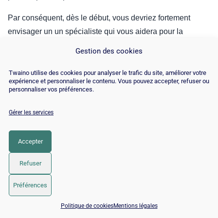
Par conséquent, dès le début, vous devriez fortement
envisager un un spécialiste qui vous aidera pour la
construction du site. Laissez cette personne s’occuper du
Gestion des cookies
développement de votre réseau de blogs pour vous
pendant que vous vous concentrez sur des sujets plus
Twaino utilise des cookies pour analyser le trafic du site, améliorer votre
expérience et personnaliser le contenu. Vous pouvez accepter, refuser ou
importants.
personnaliser vos préférences.
Gérer les services
2.5. Création du contenu
Étant donné que le but des blogs de réseau privé est de
Accepter
vous aider à créer un profil de lien pour votre site, le
Refuser
contenu prend une place secondaire, à la fois en qualité et
en quantité.
Préférences
Bien que cela ne fasse pas de mal de publier plusieurs
📅 Réserver 15 min avec un expert SEO / GEO
Politique de cookies
Mentions légales
contenus sur vos blogs par jour, vous n’êtes pas obligé de