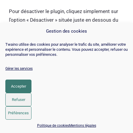
Pour désactiver le plugin, cliquez simplement sur
l’option « Désactiver » située juste en dessous du
nom de l’extension.
Gestion des cookies
Twaino utilise des cookies pour analyser le trafic du site, améliorer votre
expérience et personnaliser le contenu. Vous pouvez accepter, refuser ou
personnaliser vos préférences.
Gérer les services
Accepter
Refuser
Préférences
Une fois que le plugin est désactivé, vous allez avoir
📅 Réserver 15 min avec un expert SEO / GEO
à la place de l’option « Désactiver » deux autres
Politique de cookies
Mentions légales