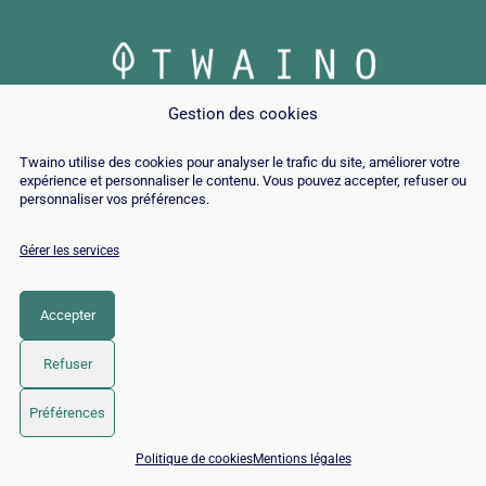
© Copyright 2026 |
Plan du site
|
Contact
|
Blog
|
Gestion des cookies
Recrutements
|
Mentions Légales
|
Politique de cookies
Twaino utilise des cookies pour analyser le trafic du site, améliorer votre
expérience et personnaliser le contenu. Vous pouvez accepter, refuser ou
LinkedIn
YouTube
Facebook
Pinterest
Instagram
Twitter
TikTok
personnaliser vos préférences.
Gérer les services
Accepter
Refuser
Préférences
📅 Réserver 15 min avec un expert SEO / GEO
Politique de cookies
Mentions légales