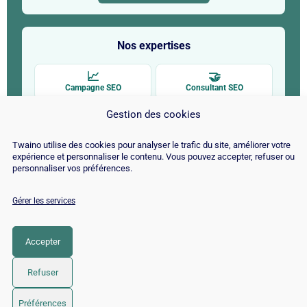
Nos expertises
📈
🤝
Campagne SEO
Consultant SEO
Gestion des cookies
🔍
🤖
Audit SEO
SEO pour l'IA
Twaino utilise des cookies pour analyser le trafic du site, améliorer votre
✍
🚀
expérience et personnaliser le contenu. Vous pouvez accepter, refuser ou
personnaliser vos préférences.
Rédaction web SEO
SEO par CMS
Gérer les services
Accepter
Refuser
© Copyright 2026 |
Plan du site
|
Contact
|
Blog
|
Préférences