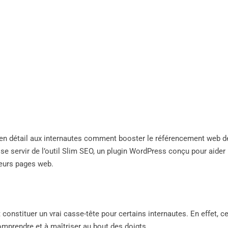
 en détail aux internautes comment booster le référencement web d
e servir de l’outil Slim SEO, un plugin WordPress conçu pour aider
leurs pages web.
onstituer un vrai casse-tête pour certains internautes. En effet, ce
comprendre et à maîtriser au bout des doigts.