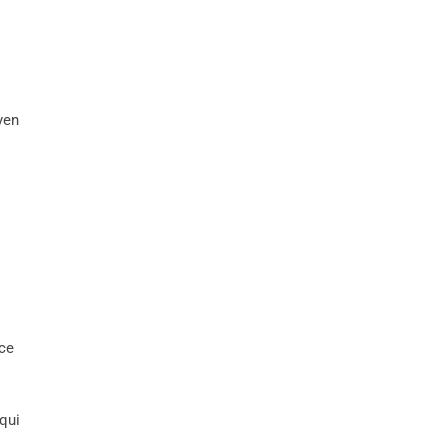
.
yen
 ce
 qui