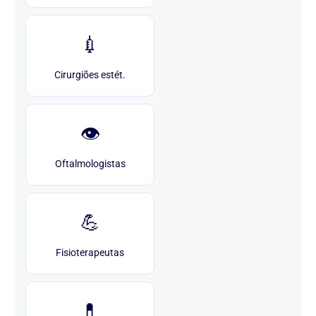
💉
Cirurgiões estét.
👁️
Oftalmologistas
💪
Fisioterapeutas
💊