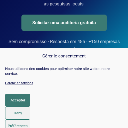
as pesquisas locais.
Solicitar uma auditoria gratuita
Sem compromisso · Resposta em 48h · +150 empresas
acompanhadas
Gérer le consentement
Nous utilisons des cookies pour optimiser notre site web et notre
service.
Gerenciar serviços
Accepter
Deny
© 2026 Twaino
• Built with
GeneratePress
Préférences