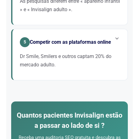
As pesquisas diferem entre « aparelho infantil
» e « Invisalign adulto ».
O conteúdo deve adaptar-se a cada público.
Páginas dedicadas a crianças, adolescentes,
adultos e retratamentos são essenciais para captar
Competir com as plataformas online
5
todos os segmentos.
Dr Smile, Smilers e outros captam 20% do
mercado adulto.
Estes players investem massivamente em SEO e
Ads. Um consultório tradicional deve
obrigatoriamente otimizar a sua presença online
para não perder pacientes em favor destas ofertas
digitais.
Quantos pacientes Invisalign estão
a passar ao lado de si ?
Receba uma auditoria SEO gratuita e descubra as