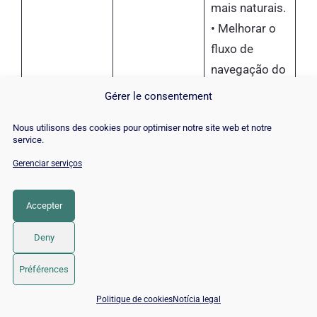
mais naturais.
• Melhorar o
fluxo de
navegação do
utilizador.
Gérer le consentement
• Garantir que
Nous utilisons des cookies pour optimiser notre site web et notre
service.
a nova data de
A última etapa
modificação
Gerenciar serviços
serve para
está visível no
acelerar a
código.
Accepter
leitura das
5. Notificar a
• Solicitar uma
modificações
Deny
Atualização
nova
feitas, sem
ao Google
indexação
Préférences
esperar pelo
manual
📅 Agendar 15 min com um especialista SEO / GEO
rastreio
Politique de cookies
Notícia legal
diretamente