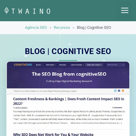
Pular
M
para
o
Agência SEO
»
Recursos
»
Blog | Cognitive SEO
conteúdo
BLOG | COGNITIVE SEO