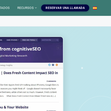
TADOS
RECURSOS
RESERVAR UNA LLAMADA
 IA
mientas SEO
uestros servicios SEO
EO
gratuitas, blog y
ampanas SEO, auditorias,
S
a dominar el SEO.
edaccion web y estrategia de
ontenido.
INFOGRAFIAS
r las herramientas
Ver nuestros servicios